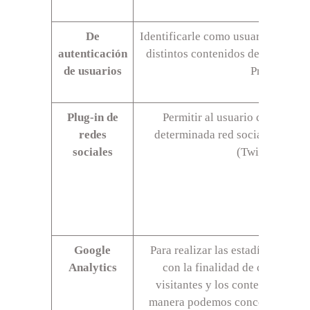
De
Identificarle como usuario registra
autenticación
distintos contenidos de la web. 
de usuarios
Protegida Ri
Plug-in de
Permitir al usuario compartir
redes
determinada red social.Propieta
sociales
(Twitter Inc., 
Google
Para realizar las estadísticas de
Analytics
con la finalidad de conocer el
visitantes y los contenidos que
manera podemos concentrar nuest