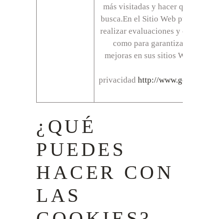
más visitadas y hacer que el usua
busca.En el Sitio Web puede utiliz
realizar evaluaciones y cálculos e
como para garantizar la continu
mejoras en sus sitios Web.Para má
enlace la
privacidad
http://www.google.com/i
Goog
¿QUÉ
PUEDES
HACER CON
LAS
COOKIES?