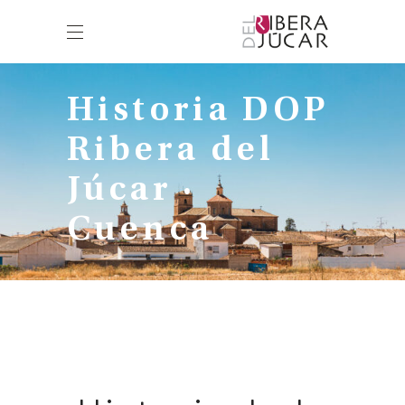
Historia DOP
Ribera del
Júcar ·
Cuenca